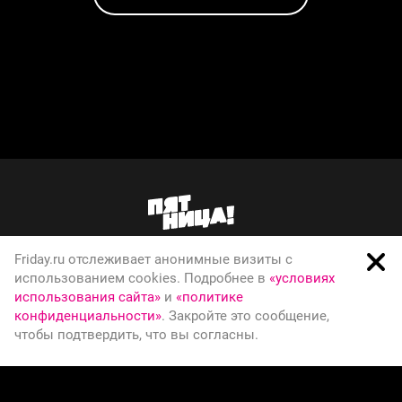
Friday.ru отслеживает анонимные визиты с
О телеканале
использованием cookies. Подробнее в
«условиях
использования сайта»
и
«политике
Вакансии
конфиденциальности»
. Закройте это сообщение,
Правовая информация
чтобы подтвердить, что вы согласны.
Политика конфиденциальности
© Телеканал Пятница, 2026