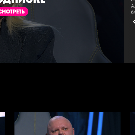
А
б
о
К
М
#